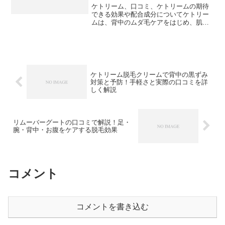
ケトリーム、口コミ、ケトリームの期待
できる効果や配合成分についてケトリー
ムは、背中のムダ毛ケアをはじめ、肌の
黒ずみ予防に特化した脱毛クリームとし
て注目されています。配合成分には、肌
をしっとり保ちつつ黒ずみを防ぐ効果が
期待される成分が豊富に含...
ケトリーム脱毛クリームで背中の黒ずみ
対策と予防！手軽さと実際の口コミを詳
しく解説
リムーバーグートの口コミで解説！足・
腕・背中・お腹をケアする脱毛効果
コメント
コメントを書き込む