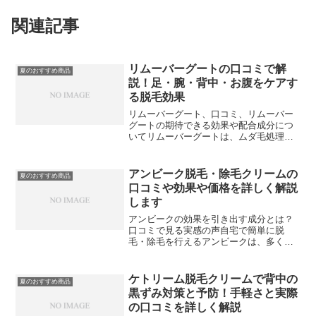
関連記事
リムーバーグートの口コミで解
夏のおすすめ商品
説！足・腕・背中・お腹をケアす
る脱毛効果
リムーバーグート、口コミ、リムーバー
グートの期待できる効果や配合成分につ
いてリムーバーグートは、ムダ毛処理を
手軽に行いながら、肌をすべすべでツル
ツルな状態に整える脱毛クリームです。
口コミでも、「肌が驚くほど滑らかにな
アンビーク脱毛・除毛クリームの
夏のおすすめ商品
った」「ムダ毛処理が楽に...
口コミや効果や価格を詳しく解説
します
アンビークの効果を引き出す成分とは？
口コミで見る実感の声自宅で簡単に脱
毛・除毛を行えるアンビークは、多くの
ユーザーから高い評価を受けています。
特に、肌に優しい成分設計とスピーディ
な処理能力が支持され、効果に満足する
ケトリーム脱毛クリームで背中の
夏のおすすめ商品
口コミが多数寄せられていま...
黒ずみ対策と予防！手軽さと実際
の口コミを詳しく解説