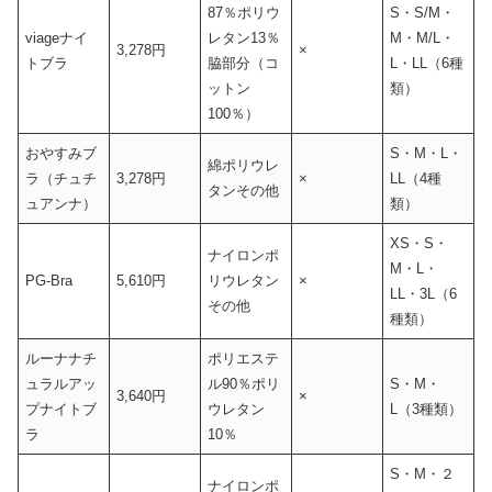
87％ポリウ
S・S/M・
viageナイ
レタン13％
M・M/L・
3,278円
×
トブラ
脇部分（コ
L・LL（6種
ットン
類）
100％）
おやすみブ
S・M・L・
綿ポリウレ
ラ（チュチ
3,278円
×
LL（4種
タンその他
ュアンナ）
類）
XS・S・
ナイロンポ
M・L・
PG-Bra
5,610円
リウレタン
×
LL・3L（6
その他
種類）
ルーナナチ
ポリエステ
ュラルアッ
ル90％ポリ
S・M・
3,640円
×
プナイトブ
ウレタン
L（3種類）
ラ
10％
S・M・２
ナイロンポ