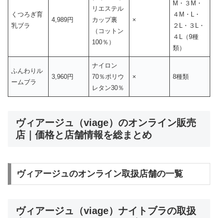
M・３M・
リエステル
くつろぎ育
４M・L・
4,989円
カップ裏
×
乳ブラ
２L・３L・
（コットン
４L（9種
100％）
類）
ナイロン
ふんわりル
3,960円
70％ポリウ
×
8種類
ームブラ
レタン30％
ヴィアージュ（viage）のオンライン販売
店｜価格と店舗情報を総まとめ
ヴィアージュのオンライン取扱店舗の一覧
ヴィアージュ（viage）ナイトブラの取扱