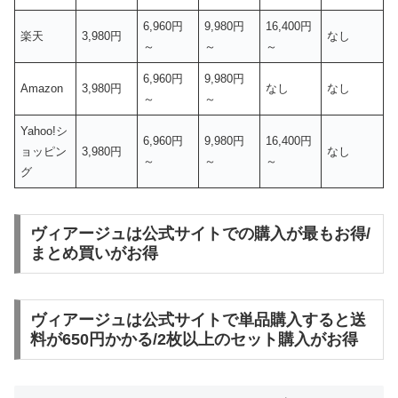
6,960円
9,980円
16,400円
楽天
3,980円
なし
～
～
～
6,960円
9,980円
Amazon
3,980円
なし
なし
～
～
Yahoo!シ
6,960円
9,980円
16,400円
ョッピン
3,980円
なし
～
～
～
グ
ヴィアージュは公式サイトでの購入が最もお得/
まとめ買いがお得
ヴィアージュは公式サイトで単品購入すると送
料が650円かかる/2枚以上のセット購入がお得