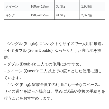
クイーン
160㎝×195㎝
35.3㎏
1,989個
キング
190㎝×195㎝
41.9㎏
2,397個
– シングル (Single): コンパクトなサイズで一人用に最適｡
– セミダブル (Semi Double): ゆったりとした寝心地を提
供｡
– ダブル (Double): 二人での使用におすすめ｡
– クイーン (Queen): 二人以上での広々とした使用に適し
ています｡
– キング (King): 家族全員での利用にも十分なスペース｡
サイズ選びを誤った場合は、早めに返品や交換の手続きを
行うことをおすすめします｡