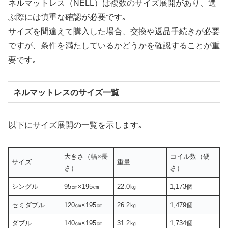
ネルマットレス（NELL）は複数のサイズ展開があり、選
ぶ際には慎重な確認が必要です｡
サイズを間違えて購入した場合、交換や返品手続きが必要
ですが、条件を満たしているかどうかを確認することが重
要です｡
ネルマットレスのサイズ一覧
以下にサイズ展開の一覧を示します｡
大きさ（幅×長
コイル数（硬
サイズ
重量
さ）
さ）
シングル
95㎝×195㎝
22.0㎏
1,173個
セミダブル
120㎝×195㎝
26.2㎏
1,479個
ダブル
140㎝×195㎝
31.2㎏
1,734個